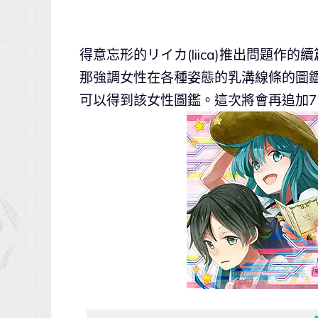
得意忘形的リイカ(liica)推出問題作的續
那強調女性在各種姿態的乳溝線條的圖
可以得到該女性圖鑑。這次將會再追加7