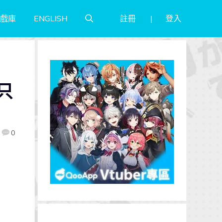
註冊
登入
戲庫
ENGLISH
」
只
0