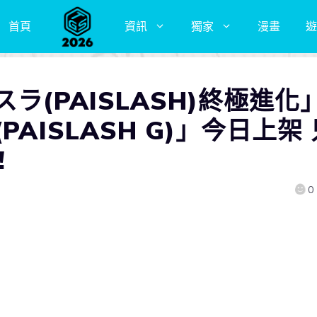
首頁
資訊
獨家
漫畫
遊
ラ(PAISLASH)終極進化
AISLASH G)」今日上架 
!
0