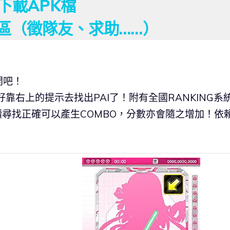
下載APK檔
討論區（徵隊友、求助……）
開吧！
靠右上的提示去找出PAI了！附有全國RANKING系統
ter！連續尋找正確可以產生COMBO，分數亦會隨之增加！依