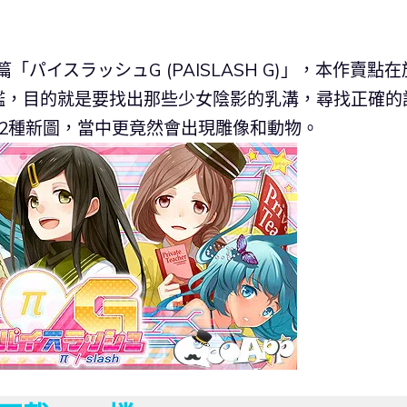
篇「パイスラッシュG (PAISLASH G)」，本作賣點在
鑑，目的就是要找出那些少女陰影的乳溝，尋找正確的
2種新圖，當中更竟然會出現雕像和動物。