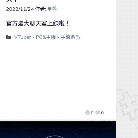
2022/11/24
作者:
星藍
官方最大聊天室上線啦！
VTuber
、
PC&主機
、
手機遊戲
0
0