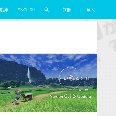
註冊
登入
戲庫
ENGLISH