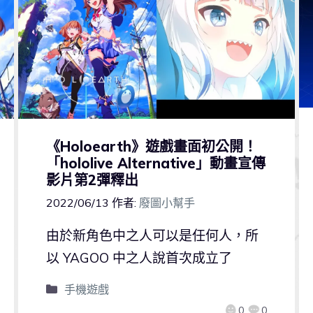
《Holoearth》遊戲畫面初公開！
「hololive Alternative」動畫宣傳
影片第2彈釋出
2022/06/13
作者:
廢圖小幫手
由於新角色中之人可以是任何人，所
以 YAGOO 中之人說首次成立了
手機遊戲
0
0