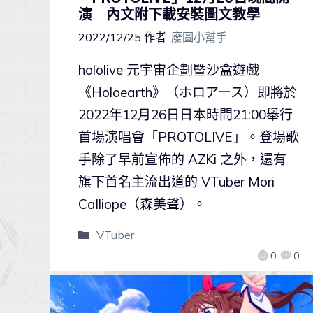
演 內文附下載安裝圖文教學
2022/12/25
作者:
廢圖小幫手
hololive 元宇宙企劃暨沙盒遊戲
《Holoearth》（ホロアース）即將於
2022年12月26日日本時間21:00舉行
首場演唱會「PROTOLIVE」。登場歌
手除了早前宣佈的 AZKi 之外，還有
旗下首名主流出道的 VTuber Mori
Calliope（森美聲）。
VTuber
0
0