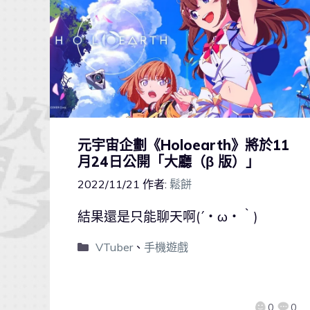
元宇宙企劃《Holoearth》將於11
月24日公開「大廳（β 版）」
2022/11/21
作者:
鬆餅
結果還是只能聊天啊(´・ω・｀)
VTuber
、
手機遊戲
0
0