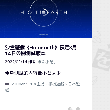
沙盒遊戲《Holoearth》預定3月
14日公開測試版本
2022/03/14
作者:
廢圖小幫手
希望測試的內容量不會太少
VTuber
、
PC&主機
、
手機遊戲
、
日本遊
戲
0
0