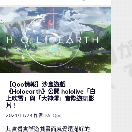
【Qoo情報】沙盒遊戲
《Holoearth》公開 hololive「白
上吹雪」與「大神澪」實際遊玩影
片！
2021/11/24
作者:
Mr. Qoo
其實看實際遊戲畫面感覺還滿好的