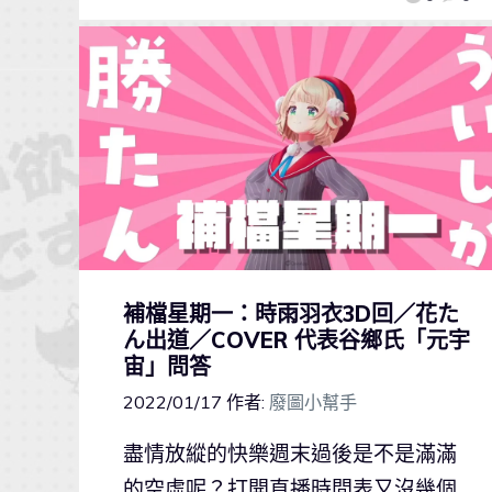
補檔星期一：時雨羽衣3D回／花た
ん出道／COVER 代表谷鄉氏「元宇
宙」問答
2022/01/17
作者:
廢圖小幫手
盡情放縱的快樂週末過後是不是滿滿
的空虛呢？打開直播時間表又沒幾個