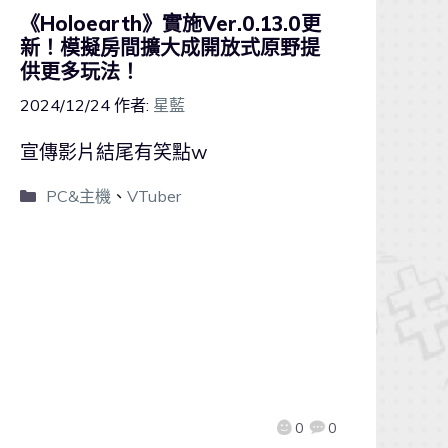
《Holoearth》實施Ver.0.13.0更
新！模擬房間擴大成開放式原野提
供更多玩法！
2024/12/24
作者:
星藍
宣傳影片結尾有笑點w
PC&主機
、
VTuber
0
0