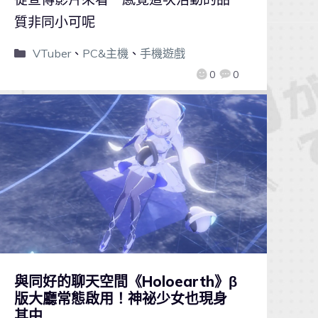
質非同小可呢
VTuber
、
PC&主機
、
手機遊戲
0
0
與同好的聊天空間《Holoearth》β
版大廳常態啟用！神祕少女也現身
其中