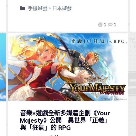
手機遊戲
、
日本遊戲
0
0
音樂×遊戲全新多媒體企劃《Your
Majesty》公開 異世界「正義」
與「狂氣」的 RPG