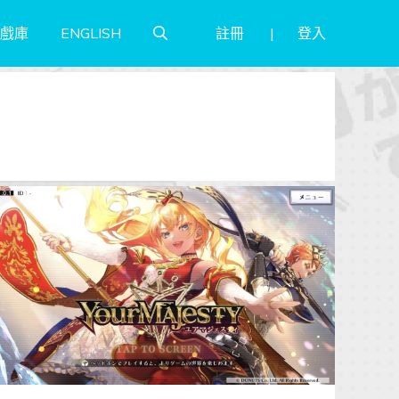
註冊
登入
戲庫
ENGLISH