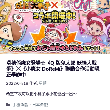
滑稽俏魔女登場☆《Q 版鬼太郎 妖怪大戰
爭》╳《小魔女 DoReMi》聯動合作活動現
正舉辦中
2022/04/18
作者:
星藍
希望下次可以把小桃子跟小花也出一出～
手機遊戲
、
日本遊戲