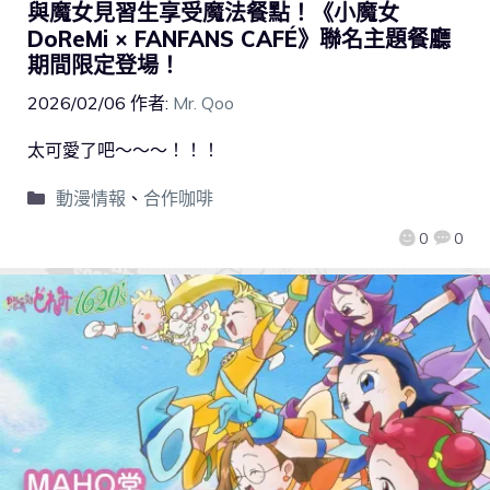
與魔女見習生享受魔法餐點！《小魔女
DoReMi × FANFANS CAFÉ》聯名主題餐廳
期間限定登場！
2026/02/06
作者:
Mr. Qoo
太可愛了吧～～～！！！
動漫情報
、
合作咖啡
0
0