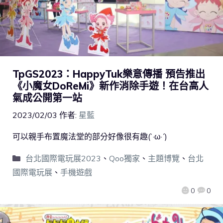
TpGS2023：HappyTuk樂意傳播 預告推出
《小魔女DoReMi》新作消除手遊！在台高人
氣成公開第一站
2023/02/03
作者:
星藍
可以親手布置魔法堂的部分好像很有趣(`·ω·´)
台北國際電玩展2023
、
Qoo獨家
、
主題博覽
、
台北
國際電玩展
、
手機遊戲
0
0