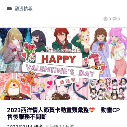
動漫情報
0
0
2023西洋情人節賀卡動畫類彙整
動畫CP
售後服務不間斷
2023/02/14
作者:
高級雜工Mo編