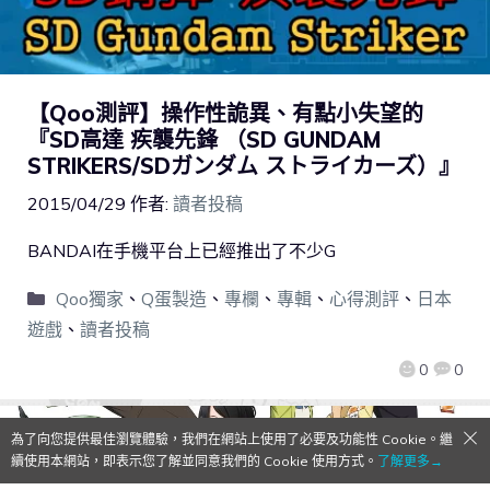
【Qoo測評】操作性詭異、有點小失望的
『SD高達 疾襲先鋒 （SD GUNDAM
STRIKERS/SDガンダム ストライカーズ）』
2015/04/29
作者:
讀者投稿
BANDAI在手機平台上已經推出了不少G
Qoo獨家
、
Q蛋製造
、
專欄
、
專輯
、
心得測評
、
日本
遊戲
、
讀者投稿
0
0
為了向您提供最佳瀏覽體驗，我們在網站上使用了必要及功能性 Cookie。繼
續使用本網站，即表示您了解並同意我們的 Cookie 使用方式。
了解更多→