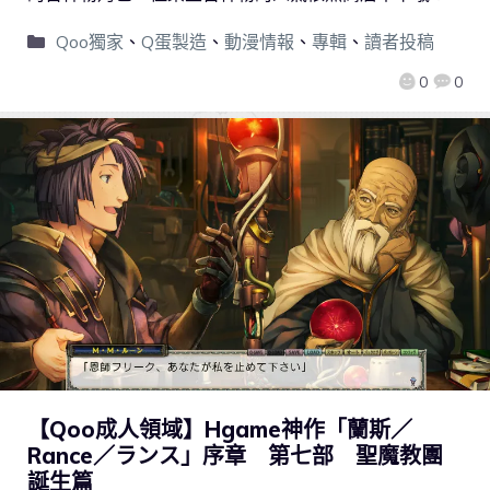
Qoo獨家
、
Q蛋製造
、
動漫情報
、
專輯
、
讀者投稿
0
0
【Qoo成人領域】Hgame神作「蘭斯／
Rance／ランス」序章 第七部 聖魔教團
誕生篇