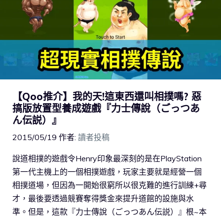
【Qoo推介】我的天!這東西還叫相撲嗎? 惡
搞版放置型養成遊戲『力士傳說（ごっつあ
ん伝説）』
2015/05/19
作者:
讀者投稿
說道相撲的遊戲令Henry印象最深刻的是在PlayStation
第一代主機上的一個相撲遊戲，玩家主要就是經營一個
相撲道場，但因為一開始很窮所以很克難的進行訓練+尋
才，最後要透過競賽奪得獎金來提升道館的設施與水
準。但是，這款『力士傳說（ごっつあん伝説）』根~本