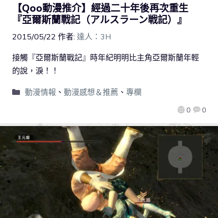
【Qoo動漫推介】經過二十年後再次重生
『亞爾斯蘭戰記（アルスラーン戦記）』
2015/05/22
作者:
達人：3H
接觸『亞爾斯蘭戰記』時年紀明明比主角亞爾斯蘭年輕
的說，淚！！
動漫情報
、
動漫感想＆推薦
、
專欄
0
0