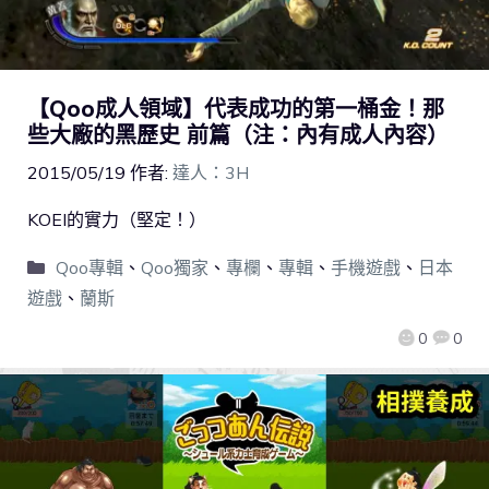
【Qoo成人領域】代表成功的第一桶金！那
些大廠的黑歷史 前篇（注：內有成人內容）
2015/05/19
作者:
達人：3H
KOEI的實力（堅定！）
Qoo專輯
、
Qoo獨家
、
專欄
、
專輯
、
手機遊戲
、
日本
遊戲
、
蘭斯
0
0