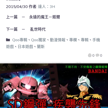
2015/04/30
作者:
達人：3H
上一篇 － 永遠的魔王－姬爾
下一篇 － 亂世時代
Qoo專輯
、
Qoo獨家
、
動漫情報
、
專欄
、
專輯
、
手機
遊戲
、
日本遊戲
、
蘭斯
0
0