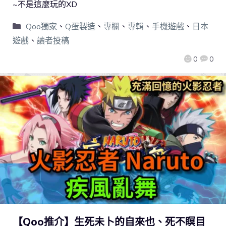
~不是這麼玩的XD
Qoo獨家
、
Q蛋製造
、
專欄
、
專輯
、
手機遊戲
、
日本
遊戲
、
讀者投稿
0
0
【Qoo推介】生死未卜的自來也、死不瞑目