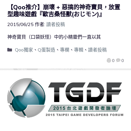
【Qoo推介】崩壞 + 惡搞的神奇寶貝，放置
型趣味遊戲『歐吉桑怪獸(おじモン)』
2015/06/25
作者:
讀者投稿
神奇寶貝（口袋妖怪）中的小精靈們一直以其
Qoo獨家
、
Q蛋製造
、
專欄
、
專輯
、
讀者投稿
0
0