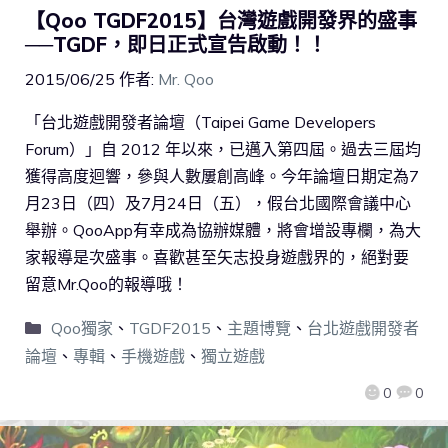
【Qoo TGDF2015】台灣遊戲開發界的盛事
──TGDF，即日正式宣告啟動！！
2015/06/25
作者:
Mr. Qoo
「台北遊戲開發者論壇（Taipei Game Developers
Forum）」自 2012 年以來，已邁入第四屆。過去三屆均
獲得高度迴響，參與人數屢創高峰。今年論壇日期定為7
月23日（四）及7月24日（五），假台北國際會議中心
舉辦。QooApp有幸成為協辦媒體，將會增設專欄，為大
家報導是次盛事。喜歡甚至矢志投身遊戲界的，絕對要
留意Mr.Qoo的報導哦！
Qoo獨家
、
TGDF2015
、
主題博覽
、
台北遊戲開發者
論壇
、
專輯
、
手機遊戲
、
獨立遊戲
0
0