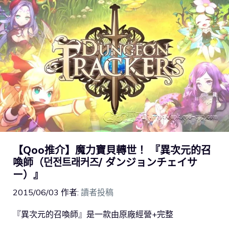
【Qoo推介】魔力寶貝轉世！ 『異次元的召
喚師（던전트래커즈/ ダンジョンチェイサ
ー）』
2015/06/03
作者:
讀者投稿
『異次元的召喚師』是一款由原廠經營+完整