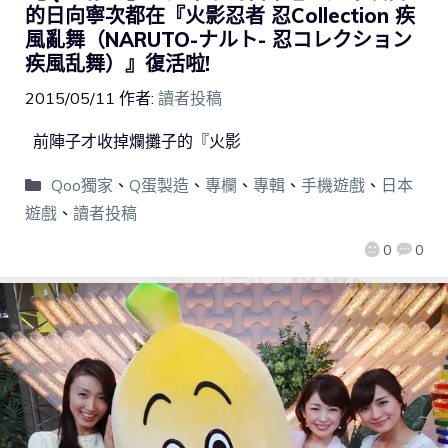
的日向寧次都在『火影忍者 忍Collection 疾
風亂舞（NARUTO-ナルト- 忍コレクション
疾風乱舞）』復活啦!
2015/05/11
作者:
讀者投稿
前陣子才收掉爛攤子的『火影
Qoo獨家
、
Q蛋製造
、
專欄
、
專輯
、
手機遊戲
、
日本
遊戲
、
讀者投稿
0
0