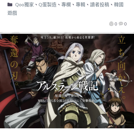
Qoo獨家
、
Q蛋製造
、
專欄
、
專輯
、
讀者投稿
、
韓國
遊戲
0
0