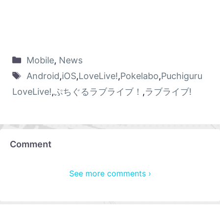
Mobile
,
News
Android
,
iOS
,
LoveLive!
,
Pokelabo
,
Puchiguru
LoveLive!
,
ぷちぐるラブライブ！
,
ラブライブ!
Comment
See more comments ›