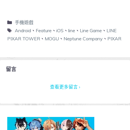
手機遊戲
Android
、
Feature
、
iOS
、
line
、
Line Game
、
LINE
PIXAR TOWER
、
MOGU
、
Neptune Company
、
PIXAR
留言
查看更多留言 ›