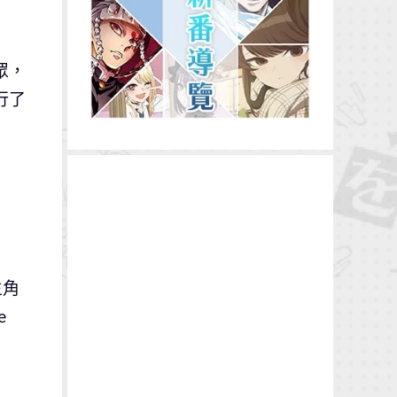
眾，
行了
主角
e