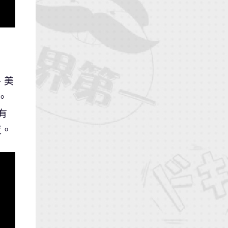
、美
。
有
度。