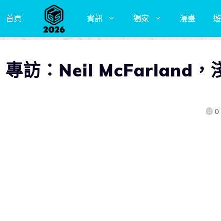
首頁
資訊
獨家
漫畫
遊
】專訪：Neil McFarland，
0