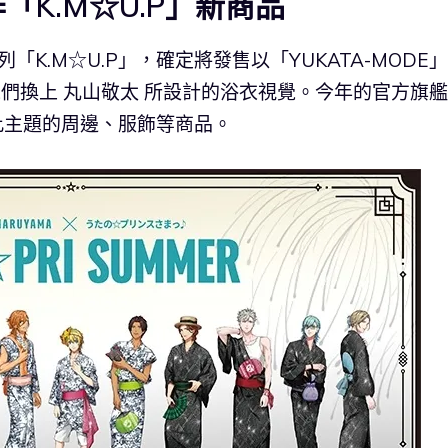
「K.M☆U.P」新商品
「K.M☆U.P」，確定將發售以「YUKATA-MODE
所偶像們換上 丸山敬太 所設計的浴衣視覺。今年的官方旗
販售此主題的周邊、服飾等商品。