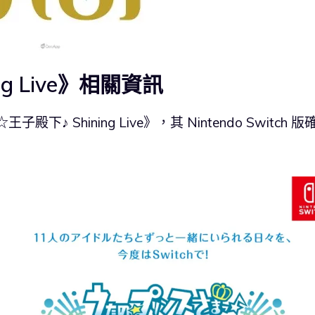
ng Live》相關資訊
 Shining Live》，其 Nintendo Switch 版