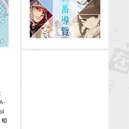
大
A-
l
」相