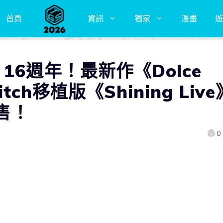
首頁
資訊
獨家
漫畫
遊
16週年！最新作《Dolce
tch移植版《Shining Live
發售！
0