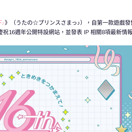
♪
》（うたの☆プリンスさまっ♪），自第一款遊戲發
為慶祝16週年公開特設網站，並發表 IP 相關8項最新情