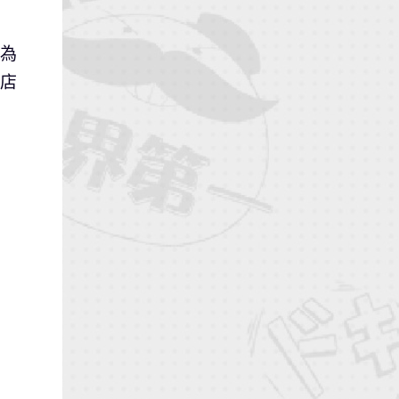
」為
艦店